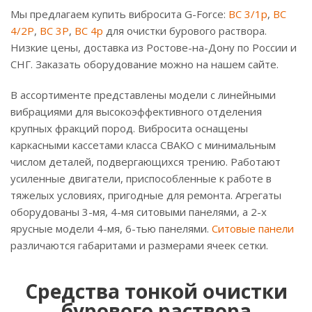
Мы предлагаем купить вибросита G-Force:
ВС 3/1р
,
ВС
4/2Р
,
ВС 3Р
,
ВС 4р
для очистки бурового раствора.
Низкие цены, доставка из Ростове-на-Дону по России и
СНГ. Заказать оборудование можно на нашем сайте.
В ассортименте представлены модели с линейными
вибрациями для высокоэффективного отделения
крупных фракций пород. Вибросита оснащены
каркасными кассетами класса СВАКО с минимальным
числом деталей, подвергающихся трению. Работают
усиленные двигатели, приспособленные к работе в
тяжелых условиях, пригодные для ремонта. Агрегаты
оборудованы 3-мя, 4-мя ситовыми панелями, а 2-х
ярусные модели 4-мя, 6-тью панелями.
Ситовые панели
различаются габаритами и размерами ячеек сетки.
Средства тонкой очистки
бурового раствора